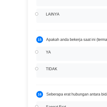
LAINYA
Apakah anda bekerja saat ini (term
15
YA
TIDAK
Seberapa erat hubungan antara bid
16
Sangat Erat