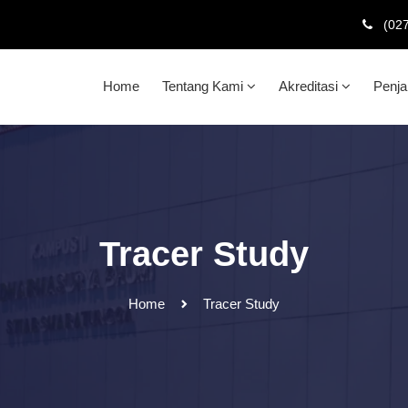
(02
Home
Tentang Kami
Akreditasi
Penj
Tracer Study
Home
Tracer Study