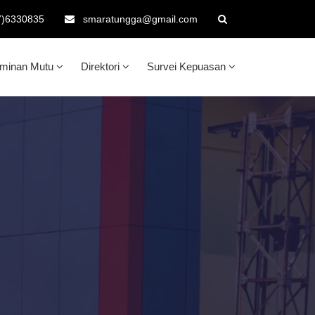
7)6330835
smaratungga@gmail.com
aminan Mutu
Direktori
Survei Kepuasan