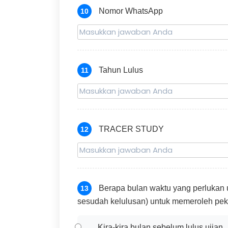
Nomor WhatsApp
10
Tahun Lulus
11
TRACER STUDY
12
Berapa bulan waktu yang perlukan
13
sesudah kelulusan) untuk memeroleh pek
Kira-kira bulan sebelum lulus ujian