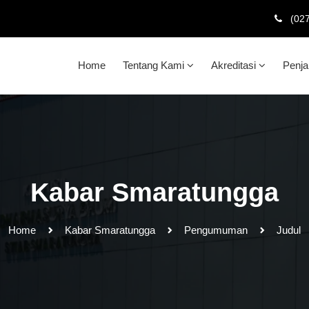
(02
Home
Tentang Kami
Akreditasi
Penj
Kabar Smaratungga
Home
Kabar Smaratungga
Pengumuman
Judul