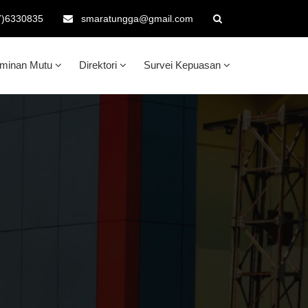
7)6330835
smaratungga@gmail.com
aminan Mutu
Direktori
Survei Kepuasan