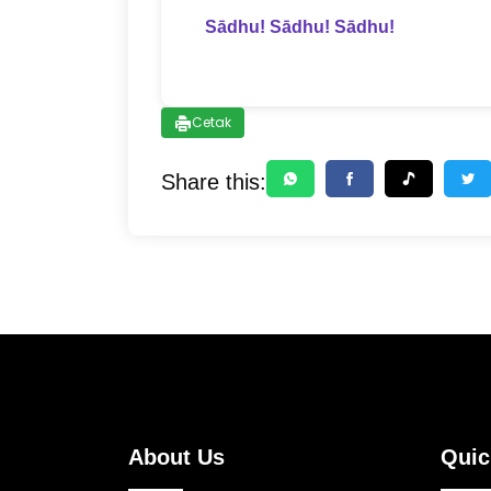
Sādhu! Sādhu! Sādhu!
Cetak
Share this:
About Us
Quic